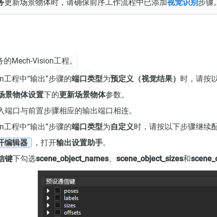
务
更新场景物体时，请确保前序工作流程中已添加
视觉识别
步骤
Mech-Vision工程。
sion工程中“输出”步骤的
端口类型
为
预定义（视觉结果）
时，请按
场景物体设置
下的
更新场景物体
参数。
入端口与前置步骤相应的输出端口相连。
sion工程中“输出”步骤的
端口类型
为
自定义
时，请按以下步骤继续
开编辑器
，打开
输出设置助手
。
信键
下勾选
scene_object_names
、
scene_object_sizes
和
scene_