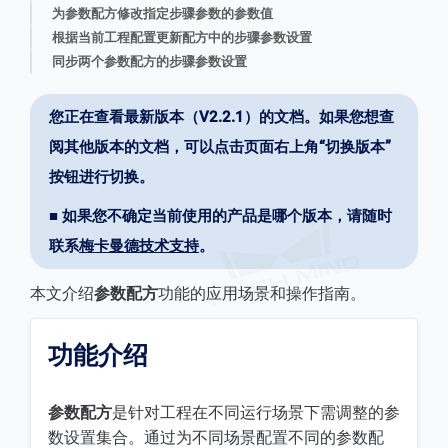
为参数配方修改指定步骤参数的参数值
根据当前工程配置更新配方中的步骤参数设置
同步两个参数配方的步骤参数设置
您正在查看最新版本（V2.2.1）的文档。如果您想查
阅其他版本的文档，可以点击页面右上角“切换版本”
按钮进行切换。
■ 如果您不确定当前使用的产品是哪个版本，请随时
联系
梅卡曼德技术支持
。
本文介绍
参数配方
功能的应用场景和操作指南。
功能介绍
参数配方
是针对工程在不同运行场景下需调整的参
数设置集合。通过为不同场景配置不同的参数配