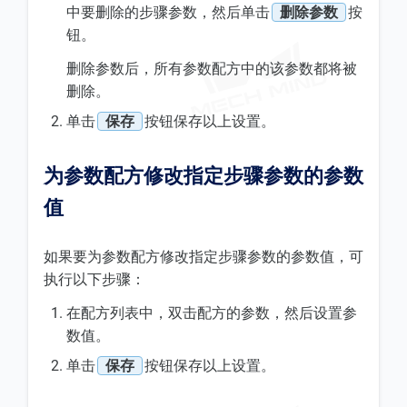
中要删除的步骤参数，然后单击
删除参数
按
钮。
删除参数后，所有参数配方中的该参数都将被
删除。
单击
保存
按钮保存以上设置。
为参数配方修改指定步骤参数的参数
值
如果要为参数配方修改指定步骤参数的参数值，可
执行以下步骤：
在配方列表中，双击配方的参数，然后设置参
数值。
单击
保存
按钮保存以上设置。