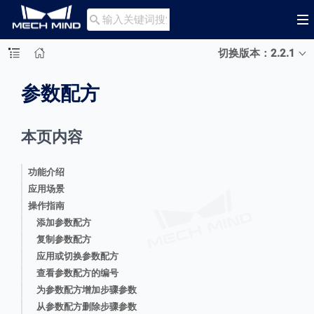

切换版本：2.2.1
参数配方
本页内容
功能介绍
应用场景
操作指南
添加参数配方
复制参数配方
应用或切换参数配方
查看参数配方的编号
为参数配方增加步骤参数
从参数配方删除步骤参数