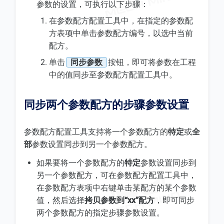
参数的设置，可执行以下步骤：
在参数配方配置工具中，在指定的参数配
方表项中单击参数配方编号，以选中当前
配方。
单击
同步参数
按钮，即可将参数在工程
中的值同步至参数配方配置工具中。
同步两个参数配方的步骤参数设置
参数配方配置工具支持将一个参数配方的
特定
或
全
部
参数设置同步到另一个参数配方。
如果要将一个参数配方的
特定
参数设置同步到
另一个参数配方，可在参数配方配置工具中，
在参数配方表项中右键单击某配方的某个参数
值，然后选择
拷贝参数到“xx”配方
，即可同步
两个参数配方的指定步骤参数设置。