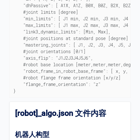
	"dhPassive": [ A1X, A1Z, B0X, B0Z, B2X, B2Z ],

	#joint limits [degree]

	"min_limits": [ J1 min, J2 min, J3 min, J4 min, J5 min, J6 min ],

	"max_limits": [ J1 max, J2 max, J3 max, J4 max, J5 max, J6 max ],

	"link3_dynamic_limits": [Min, Max],

	#joint positions at standard pose [degree]

	"mastering_joints": [ J1, J2, J3, J4, J5, J6 ],

	#joint orientations [0/1]

	"axis_flip": "J1J2J3J4J5J6",

	#robot base location [meter,meter,meter,degree,degree,degree]. If robot has not been moved, robot base frame equals to World frame.

	"robot_frame_in_robot_base_frame": [ x, y, z, rx, ry, rz ],

	#robot flange frame orientation [x/y/z]

	"flange_frame_orientation": "z"

}
[robot]_algo.json 文件内容
机器人构型