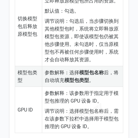
立即释放原模型包所占用的资源。
默认值：勾选。
切换模型
调节说明：勾选后，当步骤切换到
包后释放
其他模型包时，系统将立即释放原
原模型包
模型包资源，即使该模型包仍被其
他步骤使用。未勾选时，仅当原模
型包不再被任何步骤使用时，系统
才会自动释放其资源。
模型包类
参数解释：选择
模型包名称
后，将
型
自动填充
模型包类型
。
参数解释：该参数用于指定用于模
型包推理的 GPU 设备 ID。
GPU ID
调节说明：选择模型包名称后，需
在该参数下拉栏中选择用于模型包
推理的 GPU 设备 ID。