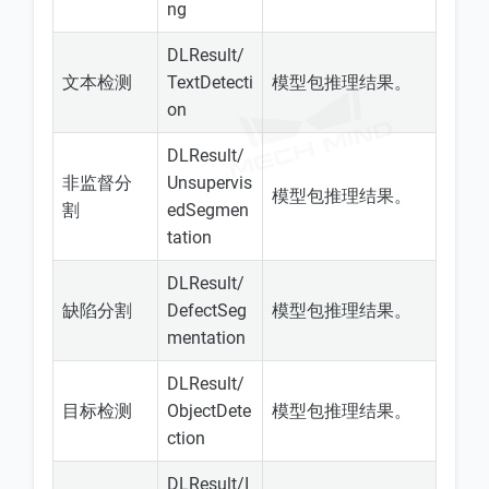
ng
DLResult/
文本检测
TextDetecti
模型包推理结果。
on
DLResult/
非监督分
Unsupervis
模型包推理结果。
割
edSegmen
tation
DLResult/
缺陷分割
DefectSeg
模型包推理结果。
mentation
DLResult/
目标检测
ObjectDete
模型包推理结果。
ction
DLResult/I