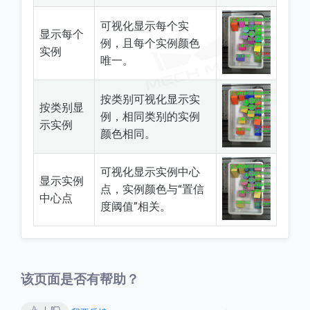
可视化显示每个实
显示每个
例，且每个实例颜色
实例
唯一。
按类别可视化显示实
按类别显
例，相同类别的实例
示实例
颜色相同。
可视化显示实例中心
显示实例
点，实例颜色与“置信
中心点
度阈值”相关。
该页面是否有帮助？