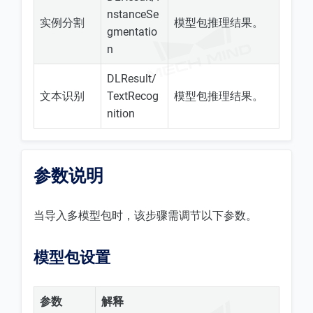
nstanceSe
实例分割
模型包推理结果。
gmentatio
n
DLResult/
文本识别
TextRecog
模型包推理结果。
nition
参数说明
当导入多模型包时，该步骤需调节以下参数。
模型包设置
参数
解释