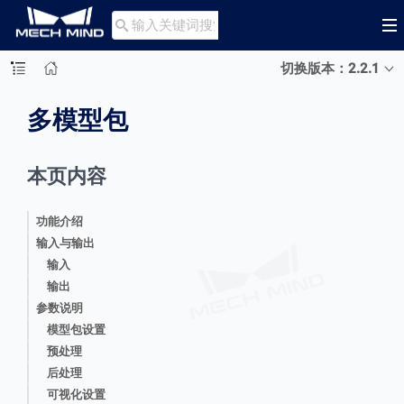

切换版本：2.2.1
多模型包
本页内容
功能介绍
输入与输出
输入
输出
参数说明
模型包设置
预处理
后处理
可视化设置