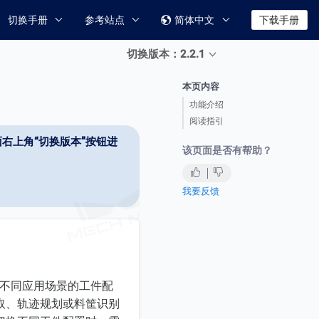
切换手册
参考站点
简体中文
下载手册

切换版本：2.2.1
本页内容
功能介绍
阅读指引
右上角“切换版本”按钮进
该页面是否有帮助？
我要反馈
完成不同应用场景的工件配
取、轨迹规划或料筐识别