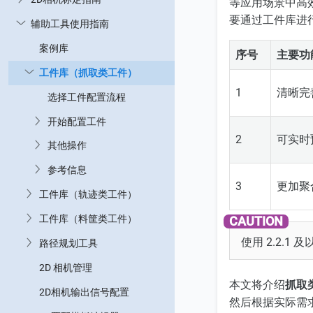
等应用场景中高
要通过工件库进
辅助工具使用指南
案例库
序号
主要功
工件库（抓取类工件）
1
清晰完
选择工件配置流程
开始配置工件
2
可实时
其他操作
参考信息
3
更加聚
工件库（轨迹类工件）
工件库（料筐类工件）
使用 2.2.1
路径规划工具
2D 相机管理
本文将介绍
抓取
2D相机输出信号配置
然后根据实际需