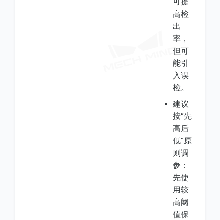
可提
高检
出
率，
但可
能引
入误
检。
建议
按“先
高后
低”原
则调
参：
先使
用较
高阈
值保