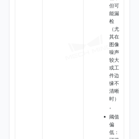
但可
能漏
检
（尤
其在
图像
噪声
较大
或工
件边
缘不
清晰
时）
。
阈值
偏
低：