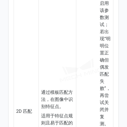
启用
该参
数测
试；
若出
现“明
明位
置正
确但
偶发
匹配
失
败”，
通过模板匹配方
再尝
法，在图像中识
试关
别特征点。
闭并
2D 匹配
适用于特征点规
复
则且易于匹配的
测。