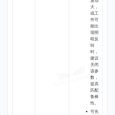
波动
大，
或工
件可
能出
现明
暗反
转
时，
建议
关闭
该参
数，
提高
匹配
鲁棒
性。
可先