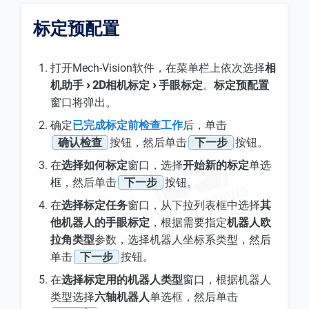
标定预配置
打开Mech-Vision软件，在菜单栏上依次选择
相
机助手
2D相机标定
手眼标定
。
标定预配置
窗口将弹出。
确定
已完成标定前检查工作
后，单击
确认检查
按钮，然后单击
下一步
按钮。
在
选择如何标定
窗口，选择
开始新的标定
单选
框，然后单击
下一步
按钮。
在
选择标定任务
窗口，从下拉列表框中选择
其
他机器人的手眼标定
，根据需要指定
机器人欧
拉角类型
参数，选择机器人坐标系类型，然后
单击
下一步
按钮。
在
选择标定用的机器人类型
窗口，根据机器人
类型选择
六轴机器人
单选框，然后单击