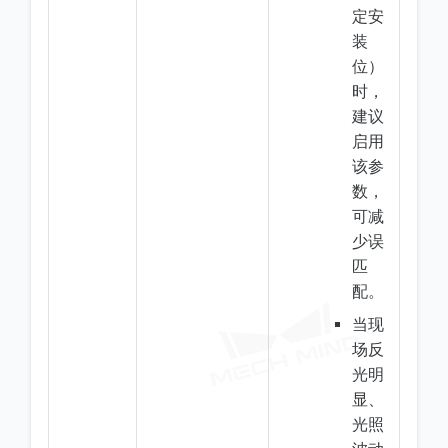
定安
装
位）
时，
建议
启用
该参
数，
可减
少误
匹
配。
当现
场反
光明
显、
光照