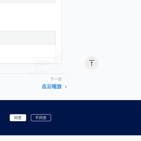

点云缩放
同意
不同意