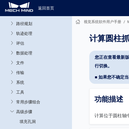
测量
返回首页
位姿处理
视觉系统软件用户手册
路径规划
轨迹处理
计算圆柱
评估
数据处理
您正在查看最新版
文件
行切换。
传输
■ 如果您不确定
系统
工具
功能描述
常用步骤组合
高级步骤
计算位于圆柱轴
填充孔洞