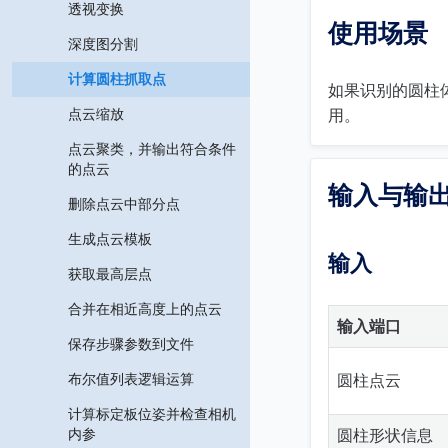
透视变换
使用场景
深度图分割
计算圆柱抓取点
如果识别的圆柱
点云缩放
用。
点云聚类，并输出符合条件
的点云
输入与输
删除点云中部分点
生成点云模板
输入
获取最高层点
合并在相近高度上的点云
输入端口
保存步骤参数到文件
布尔值列表逻辑运算
圆柱点云
计算标定板位姿并检查相机
内参
圆柱形状信息