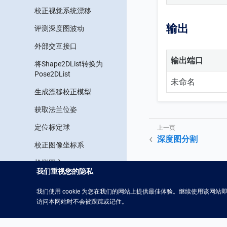
校正视觉系统漂移
输出
评测深度图波动
外部交互接口
输出端口
将Shape2DList转换为
Pose2DList
未命名
生成漂移校正模型
获取法兰位姿
定位标定球
深度图分割
校正图像坐标系
检测圆心
我们重视您的隐私
检测边缘
我们使用 cookie 为您在我们的网站上提供最佳体验。继续使用该网站即表
检测内接圆
访问本网站时不会被跟踪或记住。
视觉系统软件用户手册
2.2.1
检测掩膜中前N个面积最大
的矩形