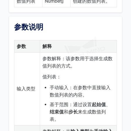
数值列表
Number[]
创建的数值列表。
参数说明
参数
解释
参数解释：该参数用于选择生成数
值列表的方式。
值列表：
手动输入：在参数中直接输入
输入类型
数值列表的内容。
基于范围：通过设置
起始值
、
结束值
和
步长
来生成数值列
表。