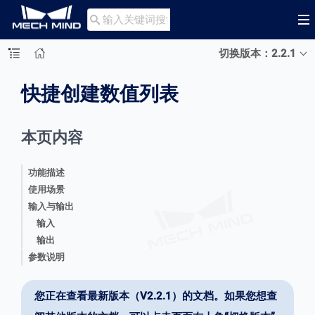

切换版本：2.2.1
快捷创建数值列表
本页内容
功能描述
使用场景
输入与输出
输入
输出
参数说明
您正在查看最新版本（V2.2.1）的文档。如果您想查