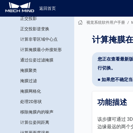
将NumberList转换为
Size3DList
返回首页
正交投影
视觉系统软件用户手册
正交投影逆变换
计算掩膜
计算非零区域中心点
计算掩膜最小外接矩形
您正在查看最新版
通过位姿过滤掩膜
行切换。
掩膜聚类
■ 如果您不确定
掩膜过滤
掩膜网格化
功能描述
处理2D形状
移除掩膜内的噪声
该步骤可通过 3
计算位姿间距离
边缘最远的两个
计算平面度误差