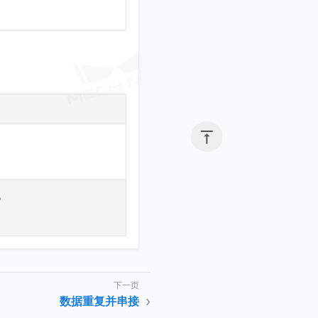

。
数据重复并串接