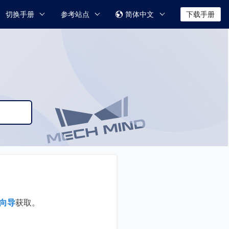
切换手册
参考站点
简体中文
下载手册

向导
获取。