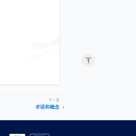

术语和概念