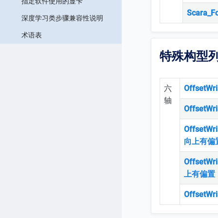
指定软件使用的显卡
Scara_F
深度学习类步骤兼容性说明
术语表
特殊构型
六
OffsetW
轴
Offset
OffsetW
向上有偏
OffsetW
上有偏置
OffsetW