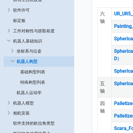
软件许可
六
UR_UR
标定板
轴
Painti
工件对称性与抓取裕度
Spheri
机器人基础知识
Spheri
坐标系与位姿
D）
机器人构型
Spheri
基础构型列表
特殊构型列表
五
Spheri
轴
机器人运动学
四
Pallet
机器人模型
轴
相机安装
Pallet
软件支持的欧拉角类型
Scara_