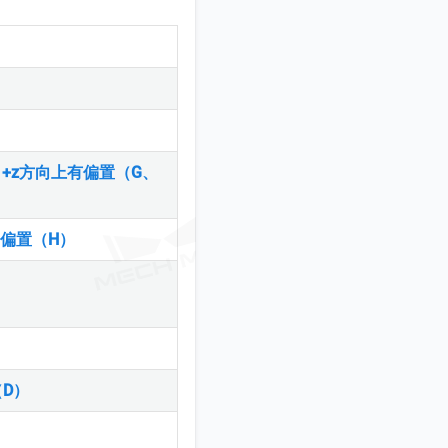
3在+x、+z方向上有偏置（G、
Y方向偏置（H）
（D）