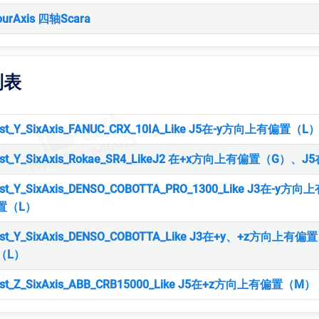
ourAxis 四轴Scara
列表
rist_Y_SixAxis_FANUC_CRX_10IA_Like J5在-y方向上有偏置（L
Wrist_Y_SixAxis_Rokae_SR4_LikeJ2 在+x方向上有偏置（G
rist_Y_SixAxis_DENSO_COBOTTA_PRO_1300_Like J3在
置（L）
rist_Y_SixAxis_DENSO_COBOTTA_Like J3在+y、+z方向
（L）
rist_Z_SixAxis_ABB_CRB15000_Like J5在+z方向上有偏置（M）