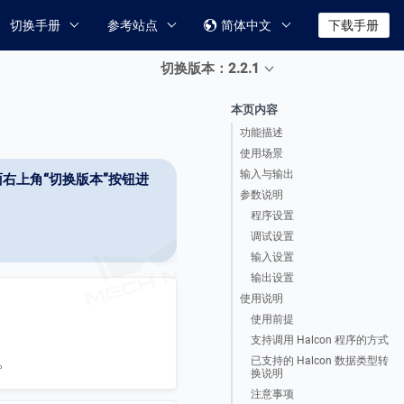
切换手册
参考站点
简体中文
下载手册

切换版本：2.2.1
本页内容
功能描述
使用场景
输入与输出
右上角“切换版本”按钮进
参数说明
程序设置
调试设置
输入设置
输出设置
使用说明
使用前提
支持调用 Halcon 程序的方式
n。
已支持的 Halcon 数据类型转
换说明
注意事项