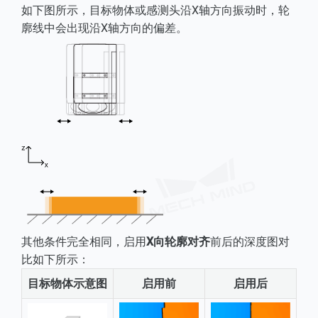
如下图所示，目标物体或感测头沿X轴方向振动时，轮
廓线中会出现沿X轴方向的偏差。
其他条件完全相同，启用
X向轮廓对齐
前后的深度图对
比如下所示：
目标物体示意图
启用前
启用后