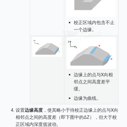
校正区域内包含不止
一个边缘。
边缘上的点与X向相
邻点之间高度差平
缓。
边缘为曲线。
设置
边缘高度
，使其略小于待校正边缘上的点与X向
相邻点之间的高度差（即下图中的ΔZ），但大于校
正区域内深度值波动。