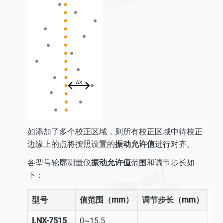
如添加了多个校正区域，则所有校正区域中待校正
边缘上的点将按照设置的
振动允许值
进行对齐。
各型号轮廓测量仪
振动允许值
范围和调节步长如
下：
型号
值范围（mm）
调节步长（mm）
LNX-7515
0~15.5