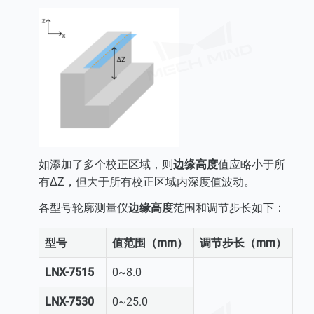
如添加了多个校正区域，则
边缘高度
值应略小于所
有ΔZ，但大于所有校正区域内深度值波动。
各型号轮廓测量仪
边缘高度
范围和调节步长如下：
型号
值范围（mm）
调节步长（mm）
LNX-7515
0~8.0
LNX-7530
0~25.0