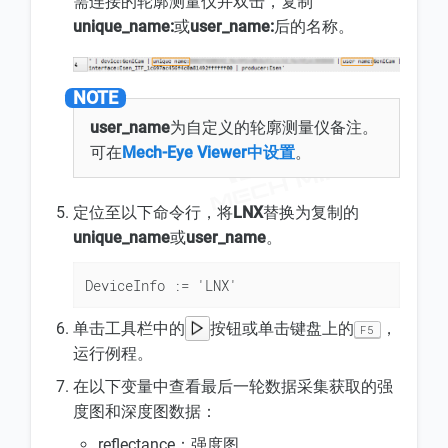
需连接的轮廓测量仪并双击，复制
unique_name:
或
user_name:
后的名称。
user_name
为自定义的轮廓测量仪备注。
可在
Mech-Eye Viewer中设置
。
定位至以下命令行，将
LNX
替换为复制的
unique_name
或
user_name
。
DeviceInfo := 'LNX'
单击工具栏中的
按钮或单击键盘上的
，
F5
运行例程。
在以下变量中查看最后一轮数据采集获取的强
度图和深度图数据：
reflectance：强度图