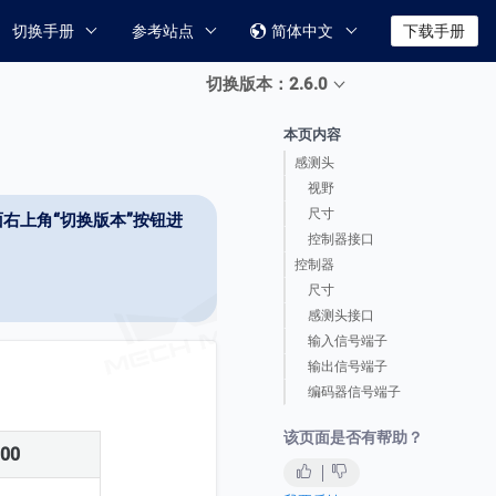
切换手册
参考站点
简体中文
下载手册

切换版本：2.6.0
本页内容
感测头
视野
尺寸
右上角“切换版本”按钮进
控制器接口
控制器
尺寸
感测头接口
输入信号端子
输出信号端子
编码器信号端子
该页面是否有帮助？
300