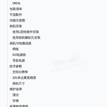
UKCA
包装清单
可选配件
功能示意图
相机安装
使用L型转接件安装
使用相机螺纹孔安装
相机与电脑连接
网线
DC电源线
导轨电源
技术参数
空间分辨率
Z向单点重复精度
相机尺寸
维护保养
清洁
存储
有害物质声明