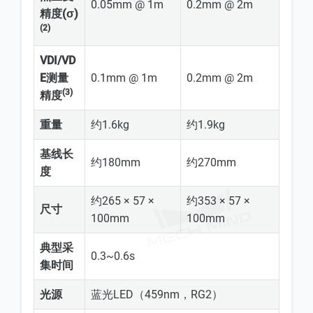
0.05mm @ 1m
0.2mm @ 2m
精度(σ)
(2)
VDI/VD
E测量
0.1mm @ 1m
0.2mm @ 2m
(3)
精度
重量
约1.6kg
约1.9kg
基线长
约180mm
约270mm
度
约265 × 57 ×
约353 × 57 ×
尺寸
100mm
100mm
典型采
0.3~0.6s
集时间
光源
蓝光LED（459nm，RG2）