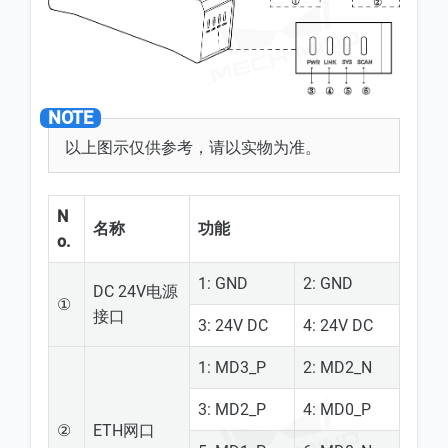
以上图示仅供参考，请以实物为准。
N
名称
功能
o.
1: GND
2: GND
DC 24V电源
①
接口
3: 24V DC
4: 24V DC
1: MD3_P
2: MD2_N
3: MD2_P
4: MD0_P
②
ETH网口