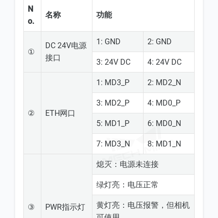
N
名称
功能
o.
1: GND
2: GND
DC 24V电源
①
接口
3: 24V DC
4: 24V DC
1: MD3_P
2: MD2_N
3: MD2_P
4: MD0_P
②
ETH网口
5: MD1_P
6: MD0_N
7: MD3_N
8: MD1_N
熄灭：电源未连接
绿灯亮：电压正常
黄灯亮：电压报警，但相机
③
PWR指示灯
可使用