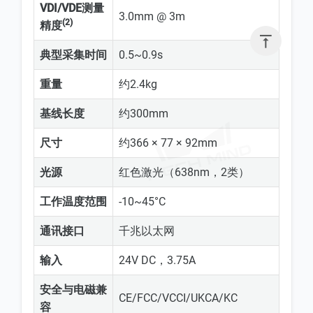
VDI/VDE测量
3.0mm @ 3m
(2)
精度

典型采集时间
0.5~0.9s
重量
约2.4kg
基线长度
约300mm
尺寸
约366 × 77 × 92mm
光源
红色激光（638nm，2类）
工作温度范围
-10~45°C
通讯接口
千兆以太网
输入
24V DC，3.75A
安全与电磁兼
CE/FCC/VCCI/UKCA/KC
容