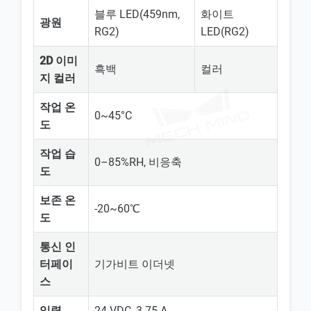
블루 LED(459nm,
화이트
광원
RG2)
LED(RG2)
2D 이미
흑백
컬러
지 컬러
작업 온
0~45°C
도
작업 습
0–85%RH, 비응축
도
보존 온
-20~60℃
도
통신 인
터페이
기가비트 이더넷
스
입력
24 VDC, 3.75 A