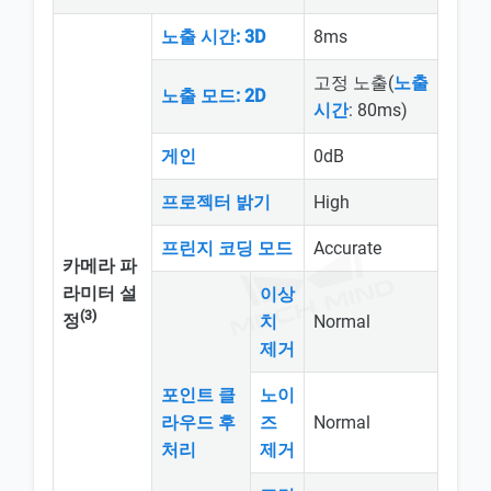
노출 시간: 3D
8ms
고정 노출(
노출
노출 모드: 2D
시간
: 80ms)
게인
0dB
프로젝터 밝기
High
프린지 코딩 모드
Accurate
카메라 파
라미터 설
이상
(3)
정
치
Normal
제거
포인트 클
노이
라우드 후
즈
Normal
처리
제거