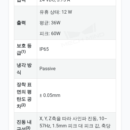
유휴 상태: 12 W
출력
평균: 36W
피크: 60W
보호 등
IP65
(1)
급
냉각 방
Passive
식
장착 표
면의 평
± 0.05mm
탄도 공
(2)
차
X, Y, Z축을 따라 사인파 진동, 10–
진동 내
57Hz, 1.5mm 피크 대 피크 값, 축당
(3)
구성