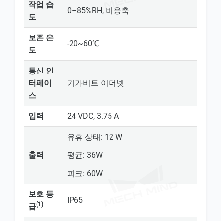
작업 습
0–85%RH, 비응축
도
보존 온
-20~60℃
도
통신 인
터페이
기가비트 이더넷
스
입력
24 VDC, 3.75 A
유휴 상태: 12 W
출력
평균: 36W
피크: 60W
보호 등
IP65
(1)
급