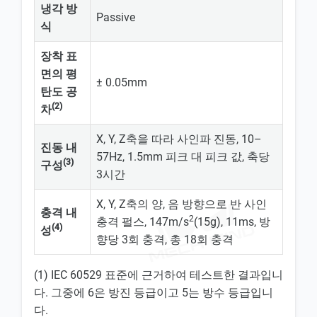
냉각 방
Passive
식
장착 표
면의 평
± 0.05mm
탄도 공
(2)
차
X, Y, Z축을 따라 사인파 진동, 10–
진동 내
57Hz, 1.5mm 피크 대 피크 값, 축당
(3)
구성
3시간
X, Y, Z축의 양, 음 방향으로 반 사인
충격 내
2
충격 펄스, 147m/s
(15g), 11ms, 방
(4)
성
향당 3회 충격, 총 18회 충격
(1) IEC 60529 표준에 근거하여 테스트한 결과입니
다. 그중에 6은 방진 등급이고 5는 방수 등급입니
다.