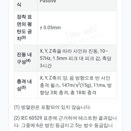
Passive
식
장착 표
면의 평
± 0.05mm
탄도 공
(3)
차
X, Y, Z축을 따라 사인파 진동, 10–
진동 내
57Hz, 1.5mm 피크 대 피크 값, 축당
(4)
구성
3시간
X, Y, Z축의 양, 음 방향으로 반 사인
충격 내
2
충격 펄스, 147m/s
(15g), 11ms, 방
(5)
성
향당 3회 충격, 총 18회 충격
(1) 방열판은 포함되어 있지 않습니다.
(2) IEC 60529 표준에 근거하여 테스트한 결과입니
다. 그중에 6은 방진 등급이고 5는 방수 등급입니