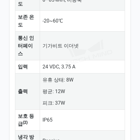
도
보존 온
-20~60℃
도
통신 인
터페이
기가비트 이더넷
스
입력
24 VDC, 3.75 A
유휴 상태: 8W
출력
평균: 12W
피크: 37W
보호 등
IP65
(2)
급
냉각 방