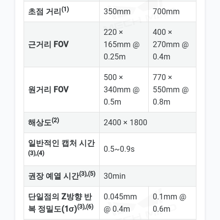
(1)
초점 거리
350mm
700mm
220 ×
400 ×
근거리 FOV
165mm @
270mm @
0.25m
0.4m
500 ×
770 ×
원거리 FOV
340mm @
550mm @
0.5m
0.8m
(2)
해상도
2400 × 1800
일반적인 캡처 시간
0.5~0.9s
(3),(4)
(3),(5)
권장 예열 시간
30min
단일점의 Z방향 반
0.045mm
0.1mm @
(3),(6)
복 정밀도(1σ)
@ 0.4m
0.6m