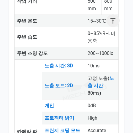
작업 거리
500
800
mm
mm

주변 온도
15~30℃
0–85%RH, 비
주변 습도
응축
주변 조명 강도
200~1000lx
노출 시간: 3D
10ms
고정 노출(
노
노출 모드: 2D
출 시간
:
80ms)
게인
0dB
프로젝터 밝기
High
프린지 코딩 모드
Accurate
카메라 파