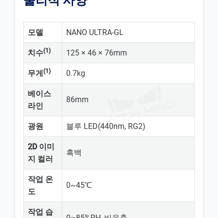
물리적 사양
모델
NANO ULTRA-GL
(1)
치수
125 × 46 × 76mm
(1)
무게
0.7kg
베이스
86mm
라인
광원
블루 LED(440nm, RG2)
2D 이미
흑백
지 컬러
작업 온
0~45℃
도
작업 습
0–85%RH, 비응축