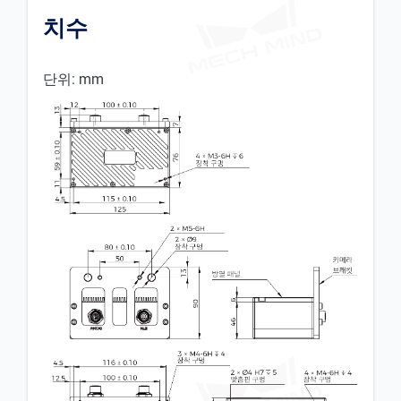
치수
단위: mm